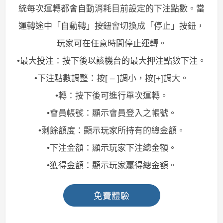
統每次運轉都會自動消耗目前設定的下注點數。當
運轉途中「自動轉」按鈕會切換成「停止」按鈕，
玩家可在任意時間停止運轉。
•最大投注：按下後以該機台的最大押注點數下注。
•下注點數調整：按[ – ]調小，按[+]調大。
•轉：按下後可進行單次運轉。
•會員帳號：顯示會員登入之帳號。
•剩餘額度：顯示玩家所持有的總金額。
•下注金額：顯示玩家下注總金額。
•獲得金額：顯示玩家贏得總金額。