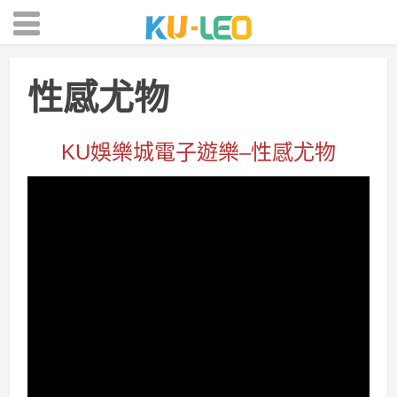
性感尤物
KU娛樂城電子遊樂–性感尤物